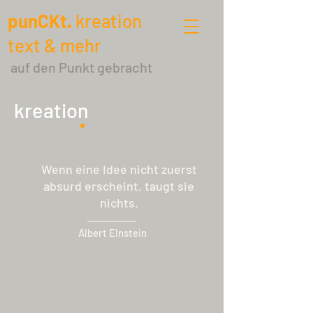
punCKt.
k
reation
text & mehr
auf den Punkt gebracht
kreation
Wenn eine Idee nicht zuerst
absurd erscheint, taugt sie
nichts.
Albert EInstein