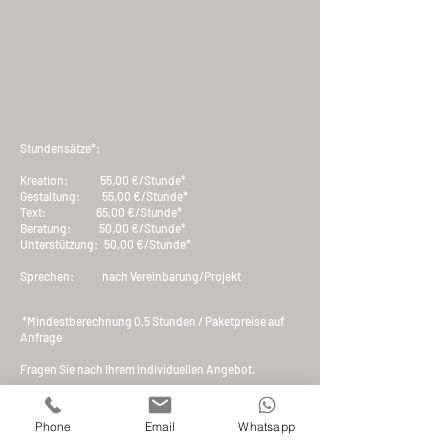
Stundensätze*:
Kreation: 55,00 €/Stunde*
Gestaltung: 55,00 €/Stunde*
Text: 65,00 €/Stunde*
Beratung: 50,00 €/Stunde*
Unterstützung: 50,
00 €/Stunde*
Sprechen: nach Vereinbarung/Projekt
*Mindestberechnung 0,5 Stunden / Paketpreise auf
Anfrage
Fragen Sie nach Ihrem individuellen Angebot.
Phone
Email
Whatsapp
punCKt.kreation text & mehr